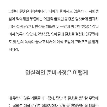
그런데 결혼은 현실이더라. 나이가 들어서도 있을거다. 사회생
활이 익숙해질 무렵에는 어릴적 꿈꿨던 풍경은 김칫국에 불과하
다는 걸 깨닫았다. 환상을 깨뜨린 뒤 눈앞에 마주한 현실은 정말
이지 녹록지 않았다. 2년 남짓 연예끝에 결혼을 결정한 친구만해
도 몇 번의 독촉이 끝나고 나서야 예식 코앞에 프러포즈를 받게
되더라.
현실적인 준비과정은 이렇게
내 주변의 많은 커플들이 그렇다. 만남 후 결혼을 생각할 무렵에
는 곧바로 예식 준비로 이어지더라. 준비를 언제부터 꼭 해야한